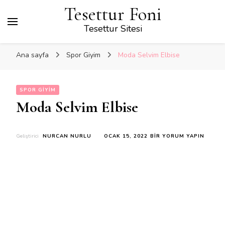
Tesettur Foni
Tesettur Sitesi
Ana sayfa
Spor Giyim
Moda Selvim Elbise
SPOR GIYIM
Moda Selvim Elbise
MODA
Geliştirici
NURCAN NURLU
OCAK 15, 2022
BIR YORUM YAPIN
SELVIM
ELBISE
IÇIN