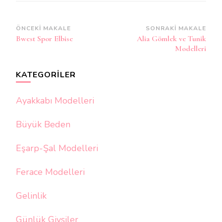
Yazı
ÖNCEKI MAKALE
SONRAKI MAKALE
Bwest Spor Elbise
Alia Gömlek ve Tunik
dolaşımı
Modelleri
KATEGORILER
Ayakkabı Modelleri
Büyük Beden
Eşarp-Şal Modelleri
Ferace Modelleri
Gelinlik
Günlük Giysiler