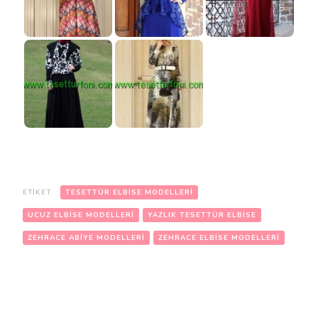
ETIKET
TESETTÜR ELBISE MODELLERI
UCUZ ELBISE MODELLERI
YAZLIK TESETTÜR ELBISE
ZEHRACE ABIYE MODELLERI
ZEHRACE ELBISE MODELLERI