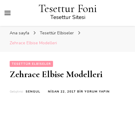
Tesettur Foni
Tesettur Sitesi
Ana sayfa
Tesettür Elbiseler
Zehrace Elbise Modelleri
TESETTÜR ELBISELER
Zehrace Elbise Modelleri
ZEHRACE
Geliştirici
SENGUL
NISAN 22, 2017
BIR YORUM YAPIN
ELBISE
MODELLERI
IÇIN