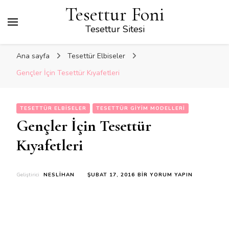
Tesettur Foni
Tesettur Sitesi
Ana sayfa
Tesettür Elbiseler
Gençler İçin Tesettür Kıyafetleri
TESETTÜR ELBISELER
TESETTÜR GIYIM MODELLERI
Gençler İçin Tesettür
Kıyafetleri
GENÇLER
Geliştirici
NESLIHAN
ŞUBAT 17, 2016
BIR YORUM YAPIN
İÇIN
TESETTÜR
KIYAFETLERI
IÇIN