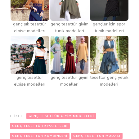
genç şık tesettür
genç tesettür giyim
gençler için spor
elbise modelleri
tunik modelleri
tunik modelleri
genç tesettür
genç tesettür giyim
tesettür genç yelek
elbise modelleri
modelleri
modelleri
ETIKET
GENÇ TESETTÜR GIYIM MODELLERI
GENÇ TESETTÜR KIYAFETLERI
GENÇ TESETTÜR KOMBINLERI
GENÇ TESETTÜR MODASI