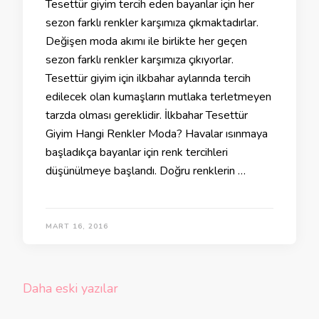
Tesettür giyim tercih eden bayanlar için her
sezon farklı renkler karşımıza çıkmaktadırlar.
Değişen moda akımı ile birlikte her geçen
sezon farklı renkler karşımıza çıkıyorlar.
Tesettür giyim için ilkbahar aylarında tercih
edilecek olan kumaşların mutlaka terletmeyen
tarzda olması gereklidir. İlkbahar Tesettür
Giyim Hangi Renkler Moda? Havalar ısınmaya
başladıkça bayanlar için renk tercihleri
düşünülmeye başlandı. Doğru renklerin …
MART 16, 2016
Yazı
Daha eski yazılar
gezinmesi