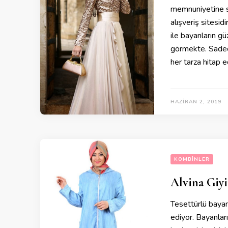
memnuniyetine su
alışveriş sitesid
ile bayanların gü
görmekte. Sadece
her tarza hitap 
HAZIRAN 2, 2019
KOMBINLER
Alvina Giy
Tesettürlü bayanl
ediyor. Bayanları