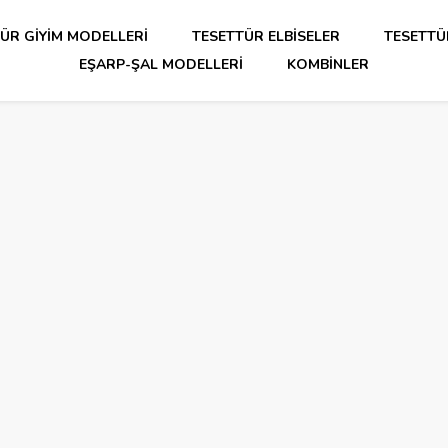
ÜR GIYIM MODELLERI
TESETTÜR ELBISELER
TESETTÜ
EŞARP-ŞAL MODELLERI
KOMBINLER