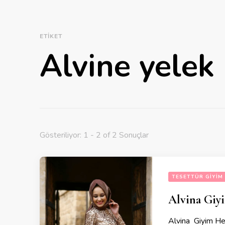
ETIKET
Alvine yelek
Gösteriliyor: 1 - 2 of 2 Sonuçlar
TESETTÜR GIYIM
Alvina Giy
Alvina Giyim Her