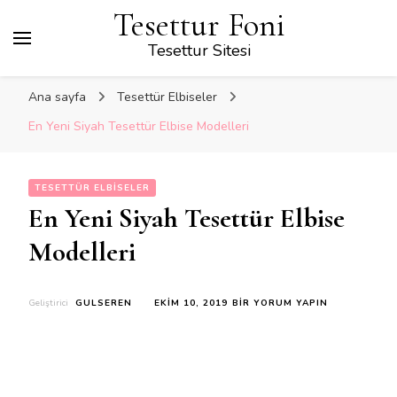
Tesettur Foni
Tesettur Sitesi
Ana sayfa
Tesettür Elbiseler
En Yeni Siyah Tesettür Elbise Modelleri
TESETTÜR ELBISELER
En Yeni Siyah Tesettür Elbise
Modelleri
EN
Geliştirici
GULSEREN
EKIM 10, 2019
BIR YORUM YAPIN
YENI
SIYAH
TESETTÜR
ELBISE
MODELLERI