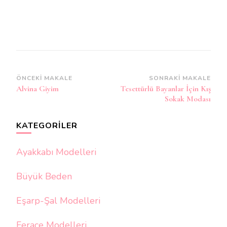
Yazı
ÖNCEKI MAKALE
SONRAKI MAKALE
Alvina Giyim
Tesettürlü Bayanlar İçin Kış
dolaşımı
Sokak Modası
KATEGORILER
Ayakkabı Modelleri
Büyük Beden
Eşarp-Şal Modelleri
Ferace Modelleri