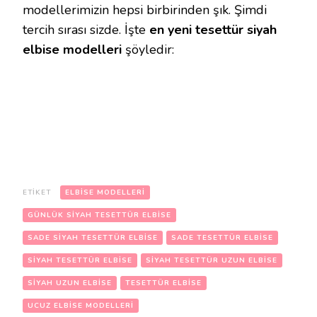
modellerimizin hepsi birbirinden şık. Şimdi
tercih sırası sizde. İşte
en yeni tesettür siyah
elbise modelleri
şöyledir:
ETIKET
ELBISE MODELLERI
GÜNLÜK SIYAH TESETTÜR ELBISE
SADE SIYAH TESETTÜR ELBISE
SADE TESETTÜR ELBISE
SIYAH TESETTÜR ELBISE
SIYAH TESETTÜR UZUN ELBISE
SIYAH UZUN ELBISE
TESETTÜR ELBISE
UCUZ ELBISE MODELLERI