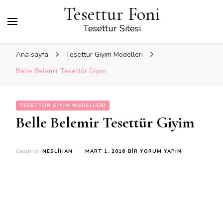
Tesettur Foni
Tesettur Sitesi
Ana sayfa
Tesettür Giyim Modelleri
Belle Belemir Tesettür Giyim
TESETTÜR GIYIM MODELLERI
Belle Belemir Tesettür Giyim
BELLE
Geliştirici
NESLIHAN
MART 1, 2016
BIR YORUM YAPIN
BELEMIR
TESETTÜR
GIYIM
IÇIN