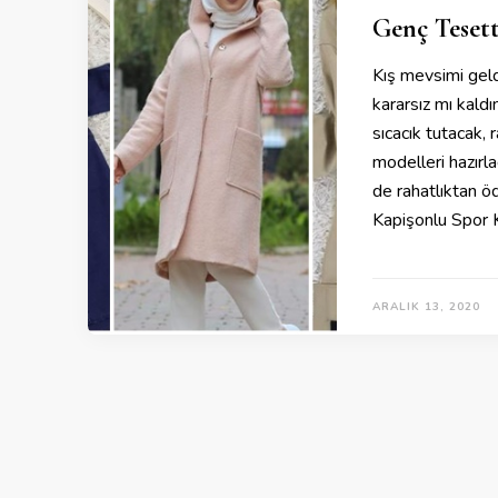
Genç Teset
Kış mevsimi geld
kararsız mı kaldı
sıcacık tutacak,
modelleri hazırla
de rahatlıktan 
Kapişonlu Spor
ARALIK 13, 2020