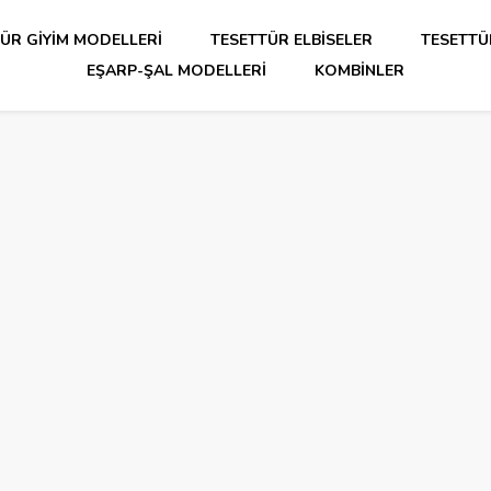
ÜR GIYIM MODELLERI
TESETTÜR ELBISELER
TESETTÜ
EŞARP-ŞAL MODELLERI
KOMBINLER