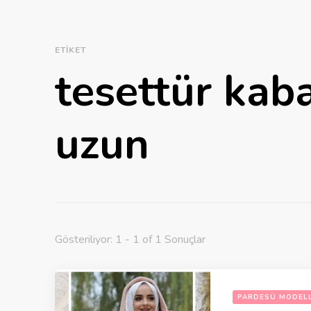
ETIKET
tesettür kab
uzun
Gösteriliyor: 1 - 1 of 1 Sonuçlar
PARDESÜ MODELL