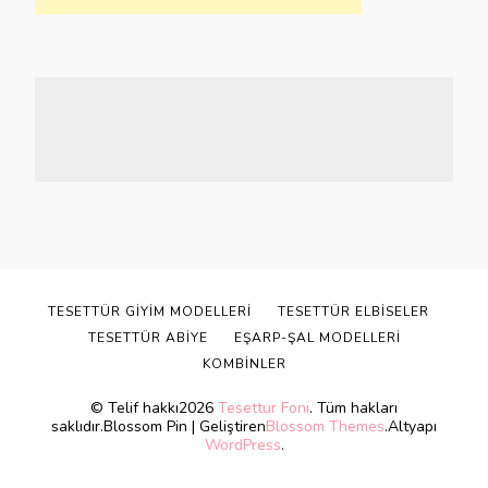
TESETTÜR GIYIM MODELLERI
TESETTÜR ELBISELER
TESETTÜR ABIYE
EŞARP-ŞAL MODELLERI
KOMBINLER
© Telif hakkı2026
Tesettur Foni
. Tüm hakları
saklıdır.
Blossom Pin | Geliştiren
Blossom Themes
.Altyapı
WordPress
.