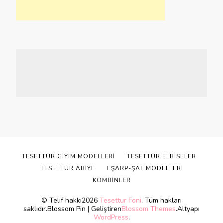
TESETTÜR GIYIM MODELLERI
TESETTÜR ELBISELER
TESETTÜR ABIYE
EŞARP-ŞAL MODELLERI
KOMBINLER
© Telif hakkı2026
Tesettur Foni
. Tüm hakları
saklıdır.
Blossom Pin | Geliştiren
Blossom Themes
.Altyapı
WordPress
.