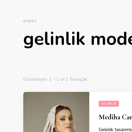
ETIKET
gelinlik mode
Gösteriliyor: 1 - 1 of 1 Sonuçlar
GELINLIK
Mediha Cam
Gelinlik tasarıml