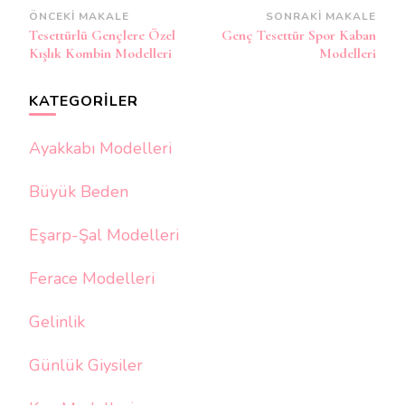
Yazı
ÖNCEKI MAKALE
SONRAKI MAKALE
Tesettürlü Gençlere Özel
Genç Tesettür Spor Kaban
dolaşımı
Kışlık Kombin Modelleri
Modelleri
KATEGORILER
Ayakkabı Modelleri
Büyük Beden
Eşarp-Şal Modelleri
Ferace Modelleri
Gelinlik
Günlük Giysiler