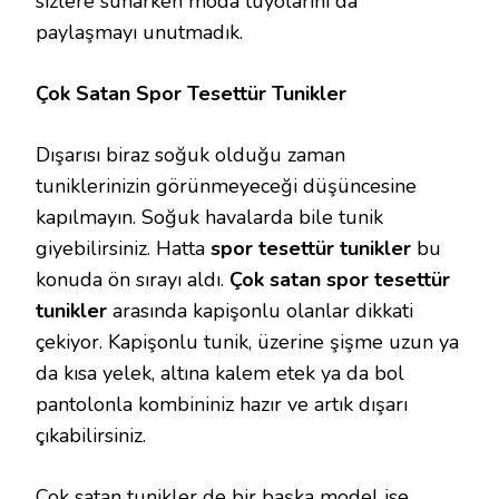
sizlere sunarken moda tüyolarını da
paylaşmayı unutmadık.
Çok Satan Spor Tesettür Tunikler
Dışarısı biraz soğuk olduğu zaman
tuniklerinizin görünmeyeceği düşüncesine
kapılmayın. Soğuk havalarda bile tunik
giyebilirsiniz. Hatta
spor tesettür tunikler
bu
konuda ön sırayı aldı.
Çok satan spor tesettür
tunikler
arasında kapişonlu olanlar dikkati
çekiyor. Kapişonlu tunik, üzerine şişme uzun ya
da kısa yelek, altına kalem etek ya da bol
pantolonla kombininiz hazır ve artık dışarı
çıkabilirsiniz.
Çok satan tunikler de bir başka model ise