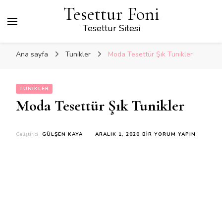
Tesettur Foni
Tesettur Sitesi
Ana sayfa
Tunikler
Moda Tesettür Şık Tunikler
TUNIKLER
Moda Tesettür Şık Tunikler
MODA
Geliştirici
GÜLŞEN KAYA
ARALIK 1, 2020
BIR YORUM YAPIN
TESETTÜR
ŞIK
TUNIKLER
IÇIN