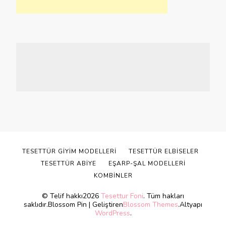
TESETTÜR GIYIM MODELLERI
TESETTÜR ELBISELER
TESETTÜR ABIYE
EŞARP-ŞAL MODELLERI
KOMBINLER
© Telif hakkı2026
Tesettur Foni
. Tüm hakları
saklıdır.
Blossom Pin | Geliştiren
Blossom Themes
.Altyapı
WordPress
.