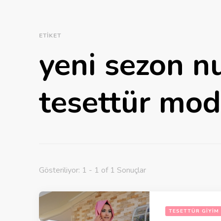
ETIKET
yeni sezon n
tesettür mod
Gösteriliyor: 1 - 1 of 1 Sonuçlar
TESETTÜR GIYIM