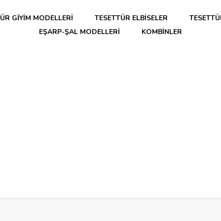
ÜR GIYIM MODELLERI
TESETTÜR ELBISELER
TESETTÜ
EŞARP-ŞAL MODELLERI
KOMBINLER