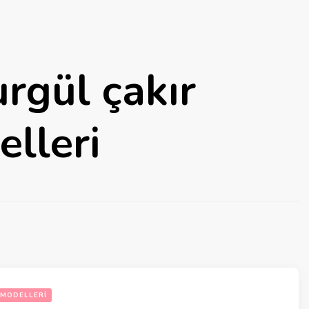
urgül çakır
elleri
 MODELLERI