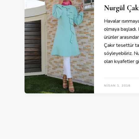
Nurgül Çakı
Havalar ısınmaya
olmaya başladı. K
ürünler arasında
Çakır tesettür ta
söyleyebiliriz. 
olan kıyafetler 
NISAN 1, 2016