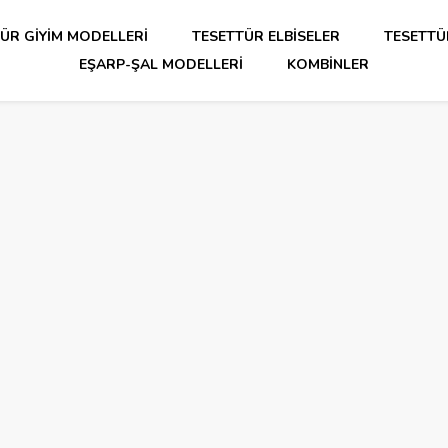
ÜR GIYIM MODELLERI
TESETTÜR ELBISELER
TESETTÜ
EŞARP-ŞAL MODELLERI
KOMBINLER