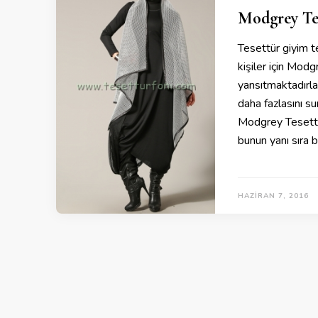
Modgrey Te
Tesettür giyim t
kişiler için Mod
yansıtmaktadırlar
daha fazlasını su
Modgrey Tesettü
bunun yanı sıra b
HAZIRAN 7, 2016