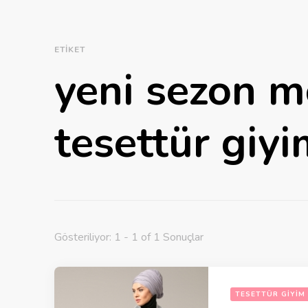
ETIKET
yeni sezon 
tesettür giy
Gösteriliyor: 1 - 1 of 1 Sonuçlar
TESETTÜR GIYIM