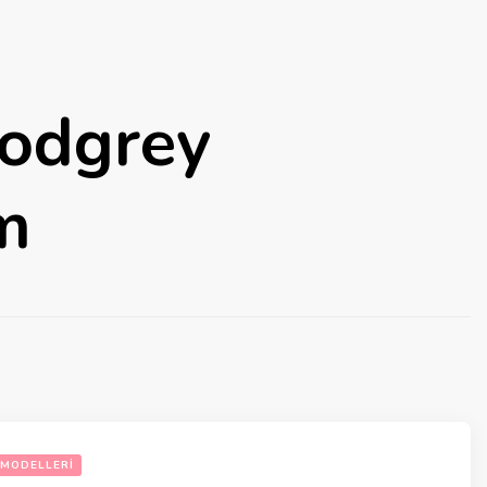
modgrey
im
 MODELLERI