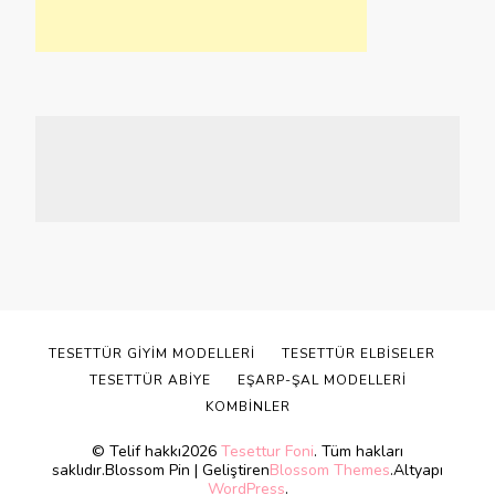
TESETTÜR GIYIM MODELLERI
TESETTÜR ELBISELER
TESETTÜR ABIYE
EŞARP-ŞAL MODELLERI
KOMBINLER
© Telif hakkı2026
Tesettur Foni
. Tüm hakları
saklıdır.
Blossom Pin | Geliştiren
Blossom Themes
.Altyapı
WordPress
.