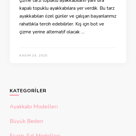
çizme tarzı topuklu ayakkabıların yanı sıra
kapalı topuklu ayakkabılara yer verdik. Bu tarz
ayakkabıları özel günler ve çalışan bayanlarımız
rahatlıkla tercih edebilirler. Kış için bot ve
çizme yerine alternatif olacak …
KASIM 24, 2015
KATEGORILER
Ayakkabı Modelleri
Büyük Beden
Eşarp-Şal Modelleri