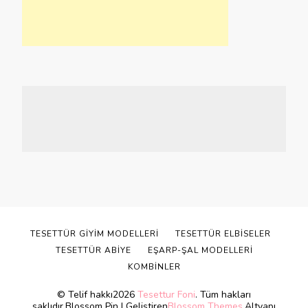
TESETTÜR GIYIM MODELLERI
TESETTÜR ELBISELER
TESETTÜR ABIYE
EŞARP-ŞAL MODELLERI
KOMBINLER
© Telif hakkı2026
Tesettur Foni
. Tüm hakları
saklıdır.
Blossom Pin | Geliştiren
Blossom Themes
.Altyapı