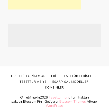
TESETTÜR GIYIM MODELLERI
TESETTÜR ELBISELER
TESETTÜR ABIYE
EŞARP-ŞAL MODELLERI
KOMBINLER
© Telif hakkı2026
Tesettur Foni
. Tüm hakları
saklıdır.
Blossom Pin | Geliştiren
Blossom Themes
.Altyapı
WordPress
.