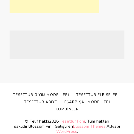
TESETTÜR GIYIM MODELLERI
TESETTÜR ELBISELER
TESETTÜR ABIYE
EŞARP-ŞAL MODELLERI
KOMBINLER
© Telif hakkı2026
Tesettur Foni
. Tüm hakları
saklıdır.
Blossom Pin | Geliştiren
Blossom Themes
.Altyapı
WordPress
.