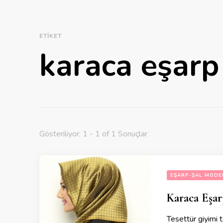
ETIKET
karaca eşarp
Gösteriliyor: 1 - 1 of 1 Sonuçlar
EŞARP-ŞAL MODE
Karaca Eşar
Tesettür giyimi 