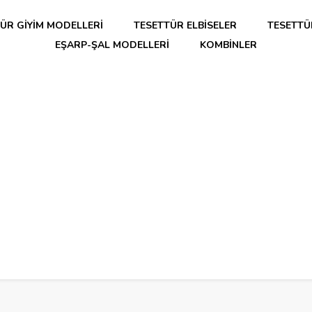
ÜR GIYIM MODELLERI
TESETTÜR ELBISELER
TESETTÜ
EŞARP-ŞAL MODELLERI
KOMBINLER