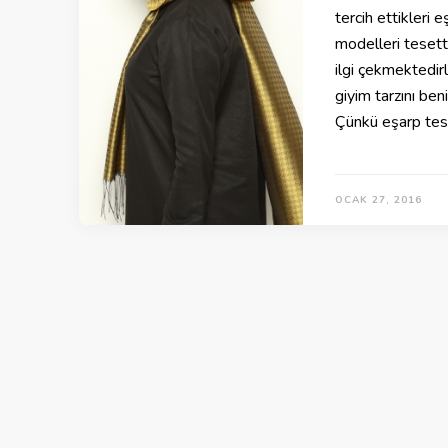
tercih ettikleri 
modelleri tesett
ilgi çekmekted
giyim tarzını be
Çünkü eşarp tes
OCAK 27, 2016