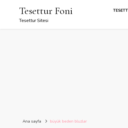
Tesettur Foni
TESETT
Tesettur Sitesi
Ana sayfa
büyük beden bluzlar