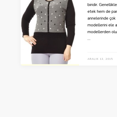
biridir. Genellik
etek hem de pan
annelerinde çok 
modellerini ele a
modellerden oluş
…
ARALIK 13, 2015