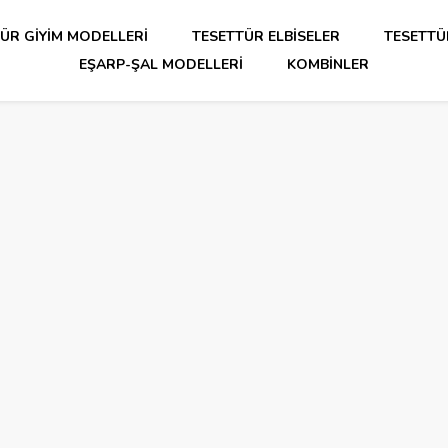
ÜR GIYIM MODELLERI
TESETTÜR ELBISELER
TESETTÜ
EŞARP-ŞAL MODELLERI
KOMBINLER