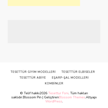
TESETTÜR GIYIM MODELLERI
TESETTÜR ELBISELER
TESETTÜR ABIYE
EŞARP-ŞAL MODELLERI
KOMBINLER
© Telif hakkı2026
Tesettur Foni
. Tüm hakları
saklıdır.
Blossom Pin | Geliştiren
Blossom Themes
.Altyapı
WordPress
.