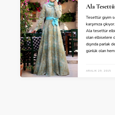
Ala Tesettü
Tesettür giyim s
karşımıza çıkıyor.
Ala tesettür elb
olan elbiselere d
dışında parlak d
günlük olan hem
ARALIK 29, 2015