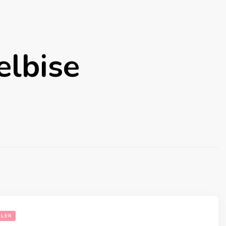
elbise
ELER