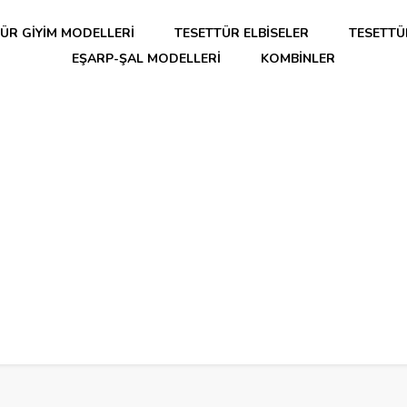
ÜR GIYIM MODELLERI
TESETTÜR ELBISELER
TESETTÜ
EŞARP-ŞAL MODELLERI
KOMBINLER