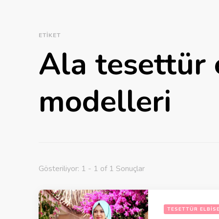
ETIKET
Ala tesettür 
modelleri
Gösteriliyor: 1 - 1 of 1 Sonuçlar
TESETTÜR ELBIS