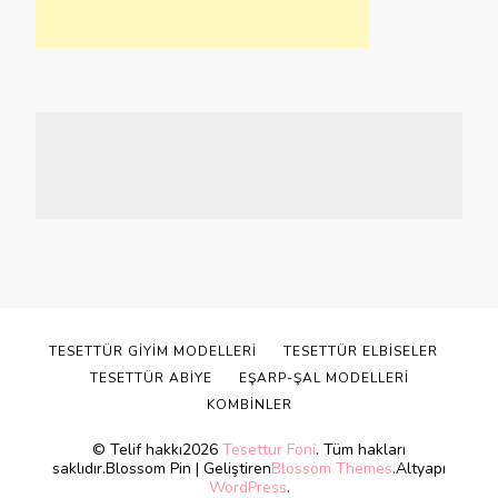
TESETTÜR GIYIM MODELLERI
TESETTÜR ELBISELER
TESETTÜR ABIYE
EŞARP-ŞAL MODELLERI
KOMBINLER
© Telif hakkı2026
Tesettur Foni
. Tüm hakları
saklıdır.
Blossom Pin | Geliştiren
Blossom Themes
.Altyapı
WordPress
.